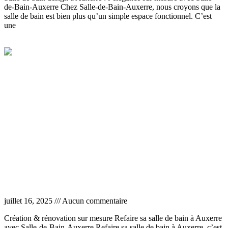
de-Bain-Auxerre Chez Salle-de-Bain-Auxerre, nous croyons que la
salle de bain est bien plus qu’un simple espace fonctionnel. C’est
une
Lire la suite »
Refaire sa salle de bain à Auxerre
juillet 16, 2025
Aucun commentaire
Création & rénovation sur mesure Refaire sa salle de bain à Auxerre
avec Salle-de-Bain-Auxerre Refaire sa salle de bain à Auxerre, c’est