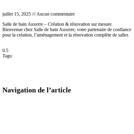
Salle de bain Auxerre
juillet 15, 2025
Aucun commentaire
Salle de bain Auxerre – Création & rénovation sur mesure
Bienvenue chez Salle de bain Auxerre, votre partenaire de confiance
pour la création, l’aménagement et la rénovation complète de salles
Lire la suite »
Tags:
Artisan salle de bain Auxerre
Devis salle de bain
Auxerre
Rénovation salle de bain Auxerre
salle de bain clé en main
Auxerre
salle de bain design Auxerre
salle de bain moderne
Auxerre
Salle de bain sur mesure Auxerre
0
Likes
Navigation de l’article
Previous
Travaux salle de bain Auxerre
juillet 15, 2025
Next