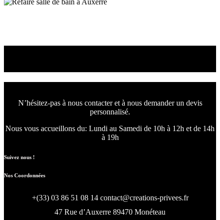
Salle de bain Auxerre
Refaire salle de bain à Auxerre
Nous concevons l'avenir
de votre intérieur.
N’hésitez-pas à nous contacter et à nous demander un devis
personnalisé.
Nous vous accueillons du:
Lundi au Samedi de 10h à 12h et de 14h
à 19h
Suivez nous !
Nos Coordonnées
+(33) 03 86 51 08 14
contact@creations-privees.fr
47 Rue d’Auxerre 89470 Monéteau