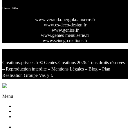
Liens Utiles
www.veranda-pergola-auxerre.fr
www.es-deco-design.fr
www.genies.fr
www.genies-menuiserie.fr
www.seineg-creations.fr
Créations-privees.fr
© Genies-Créations 2026. Tous droits réservés
– Reproduction interdite –
Mentions Légales
–
Blog
–
Plan
|
Réalisation
Groupe Vas-y !
.
Facebook
Twitter
Instagram
Menu
Accueil
Qui sommes nous ?
Agencement
d’intérieur
Cuisines