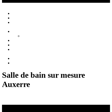
Créations Privées
Agencement d'intérieur cuisine salle de bain
Close
Accueil
Qui sommes nous ?
Agencement
d’intérieur
Cuisines
Cuisines extérieures
Salons
Salles de bain
Chambres
et Dressings
Blog
Contact
Salle de bain sur mesure
Auxerre
Création & rénovation sur mesure
Salle de Bain sur Mesure à Auxerre : Transformez Votre
Espace