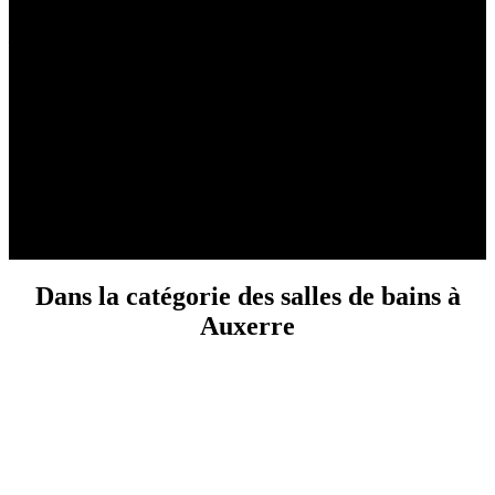
transformer en réalité. Le résultat est au-delà de nos attentes !” –
Marie et Jean, Auxerre
“Un service professionnel et personnalisé. Notre salle de bain est
maintenant un véritable havre de paix. Merci à toute l’équipe pour
leur travail exceptionnel.” – Sophie, Auxerre
Contactez-Nous pour Votre Projet
Si vous êtes prêt à transformer votre salle de bain, contactez-nous
dès aujourd’hui pour une consultation gratuite. Nous sommes
impatients de travailler avec vous pour créer la salle de bain de vos
rêves.
Dans la catégorie des salles de bains à
Auxerre