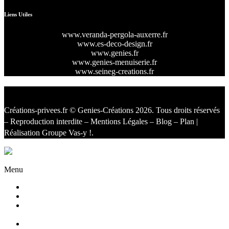
Liens Utiles
www.veranda-pergola-auxerre.fr
www.es-deco-design.fr
www.genies.fr
www.genies-menuiserie.fr
www.seineg-creations.fr
Créations-privees.fr
© Genies-Créations 2026. Tous droits réservés
– Reproduction interdite –
Mentions Légales
–
Blog
–
Plan
|
Réalisation
Groupe Vas-y !
.
Facebook
Twitter
Instagram
Menu
Accueil
Qui sommes nous ?
Agencement
d’intérieur
Cuisines