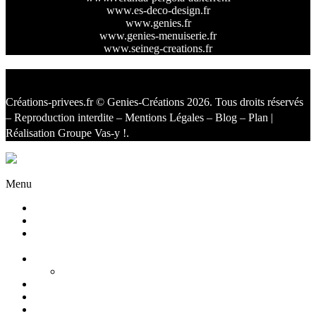
www.es-deco-design.fr
www.genies.fr
www.genies-menuiserie.fr
www.seineg-creations.fr
Créations-privees.fr
© Genies-Créations 2026. Tous droits réservés
– Reproduction interdite –
Mentions Légales
–
Blog
–
Plan
|
Réalisation
Groupe Vas-y !
.
Facebook
Twitter
Instagram
Menu
Accueil
Qui sommes nous ?
Agencement
d’intérieur
Cuisines
Cuisines extérieures
Salons
Salles de bain
Chambres