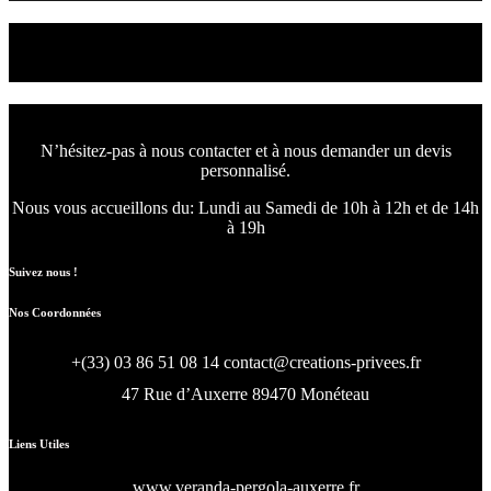
Nous concevons l'avenir
de votre intérieur.
N’hésitez-pas à nous contacter et à nous demander un devis
personnalisé.
Nous vous accueillons du:
Lundi au Samedi de 10h à 12h et de 14h
à 19h
Suivez nous !
Nos Coordonnées
+(33) 03 86 51 08 14
contact@creations-privees.fr
47 Rue d’Auxerre 89470 Monéteau
Liens Utiles
www.veranda-pergola-auxerre.fr