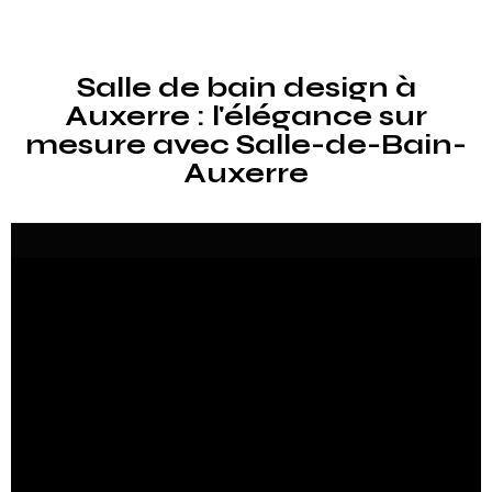
Salle de bain design à
Auxerre : l'élégance sur
mesure avec Salle-de-Bain-
Auxerre
Chez
Salle-de-Bain-Auxerre
, nous croyons que la salle
de bain est bien plus qu’un simple espace fonctionnel.
C’est une pièce de vie, un lieu de détente, un cocon
où se mêlent confort et esthétisme. À Auxerre, nous
avons fait de la salle de bain design notre spécialité.
Grâce à notre expertise locale, nous proposons des
solutions personnalisées qui allient tendances
actuelles, matériaux de qualité et finitions