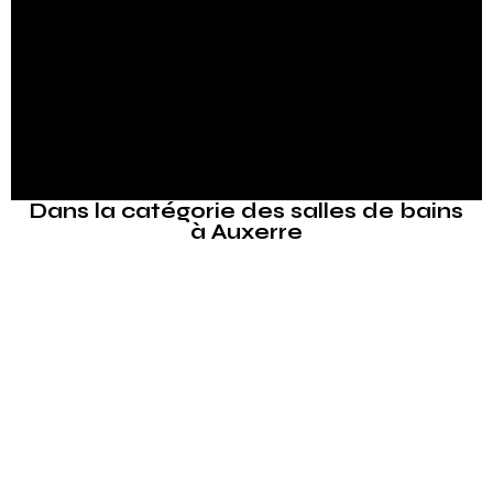
esthétique et qualité.
📞
Contactez-nous dès aujourd’hui
pour une étude
gratuite et découvrez comment nous pouvons
donner vie à votre projet à Auxerre.
Dans la catégorie des salles de bains
à Auxerre