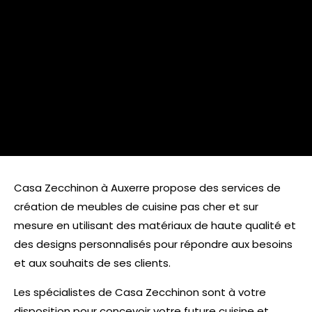
vous avoir fait découvrir nos différentes collections de
produits, nous ferons un état des lieux de votre
cuisine.
Nous évoquerons ensemble les transformations ou les
aménagements que vous souhaitez et qu’il est
possible de faire.
Casa Zecchinon à Auxerre propose des services de
création de meubles de cuisine pas cher et sur
mesure en utilisant des matériaux de haute qualité et
des designs personnalisés pour répondre aux besoins
et aux souhaits de ses clients.
Les spécialistes de Casa Zecchinon sont à votre
disposition pour concevoir votre future cuisine et