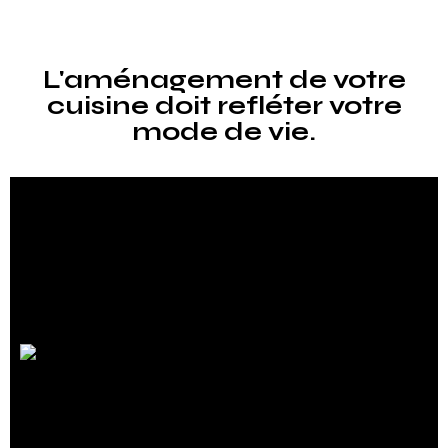
L'aménagement de votre
cuisine doit refléter votre
mode de vie.
Le design de votre cuisine est
également essentiel pour créer
une ambiance agréable
Bien plus qu’un simple espace de préparation des
repas, la cuisine est le lieu où se réunissent famille et