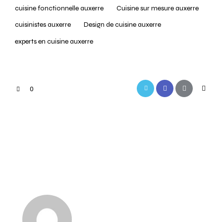
cuisine fonctionnelle auxerre
Cuisine sur mesure auxerre
cuisinistes auxerre
Design de cuisine auxerre
experts en cuisine auxerre
0
PREVIOUS
NEXT
Fourniture de
Aménagement de
cuisine à Auxerre
cuisine à Auxerre