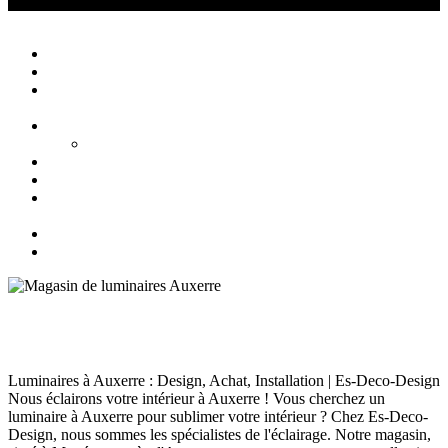
Créations Privées
Agencement d'intérieur cuisine salle de bain
Close
Accueil
Qui sommes nous ?
Agencement
d’intérieur
Cuisines
Cuisines extérieures
Salons
Salles de bain
Chambres
et Dressings
Blog
Contact
Magasin de luminaires Auxerre
Décoration Auxerre
septembre 18, 2024
132
Views
0
Likes
0
Comments
Luminaires à Auxerre : Design, Achat, Installation | Es-Deco-Design
Nous éclairons votre intérieur à Auxerre ! Vous cherchez un
luminaire à Auxerre pour sublimer votre intérieur ? Chez Es-Deco-
Design, nous sommes les spécialistes de l'éclairage. Notre magasin,