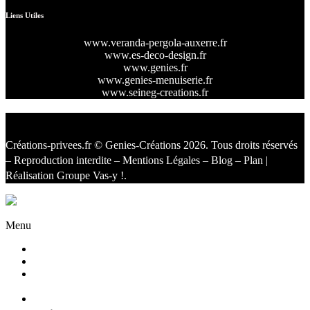
Liens Utiles
www.veranda-pergola-auxerre.fr
www.es-deco-design.fr
www.genies.fr
www.genies-menuiserie.fr
www.seineg-creations.fr
Créations-privees.fr
© Genies-Créations 2026. Tous droits réservés
– Reproduction interdite –
Mentions Légales
–
Blog
–
Plan
|
Réalisation
Groupe Vas-y !
.
Facebook
Twitter
Instagram
Menu
Accueil
Qui sommes nous ?
Agencement
d’intérieur
Cuisines