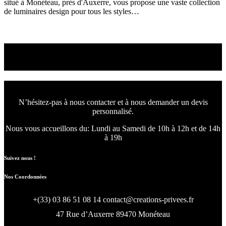
situé à Monéteau, près d'Auxerre, vous propose une vaste collection
de luminaires design pour tous les styles…
Read More
Nous concevons l'avenir
de votre intérieur.
N’hésitez-pas à nous contacter et à nous demander un devis
personnalisé.
Nous vous accueillons du:
Lundi au Samedi de 10h à 12h et de 14h
à 19h
Suivez nous !
Nos Coordonnées
+(33) 03 86 51 08 14
contact@creations-privees.fr
47 Rue d’Auxerre 89470 Monéteau