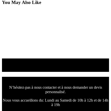
You May Also Like
Décoration Auxerre
Kare Design Auxerre
Décoration Auxerre
Kare Design à Chevanes
Nous concevons l'avenir
de votre intérieur.
N’hésitez-pas à nous contacter et à nous demander un devis
personnalisé.
Nous vous accueillons du:
Lundi au Samedi de 10h à 12h et de 14h
à 19h