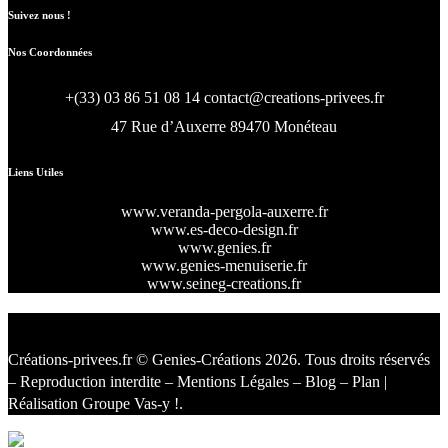
Suivez nous !
Nos Coordonnées
+(33) 03 86 51 08 14
contact@creations-privees.fr
47 Rue d’Auxerre 89470 Monéteau
Liens Utiles
www.veranda-pergola-auxerre.fr
www.es-deco-design.fr
www.genies.fr
www.genies-menuiserie.fr
www.seineg-creations.fr
Créations-privees.fr
© Genies-Créations 2026. Tous droits réservés
– Reproduction interdite –
Mentions Légales
–
Blog
–
Plan
|
Réalisation
Groupe Vas-y !
.