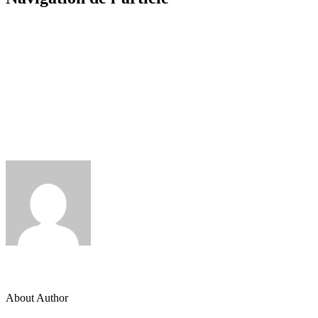
Previous
Magasin de linge de maison Auxerre
septembre 18, 2024
Next
Magasin de décoration tendance Auxerre
septembre 18, 2024
admin
About Author