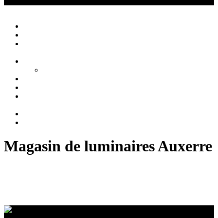
Créations Privées
Agencement d'intérieur cuisine salle de bain
Close
Accueil
Qui sommes nous ?
Agencement
d’intérieur
Cuisines
Cuisines extérieures
Salons
Salles de bain
Chambres
et Dressings
Blog
Contact
Magasin de luminaires Auxerre
Luminaires à Auxerre : Design, Achat, Installation |
Es-Deco-Design