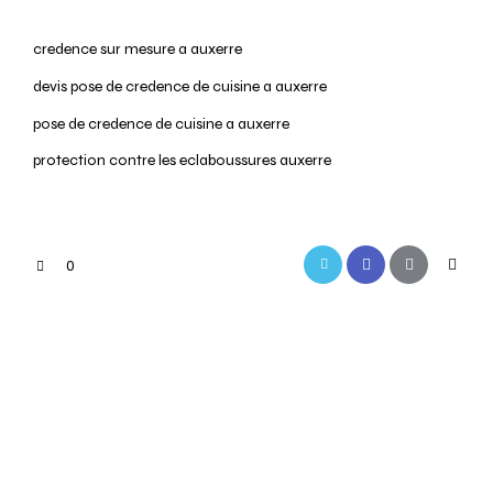
credence sur mesure a auxerre
devis pose de credence de cuisine a auxerre
pose de credence de cuisine a auxerre
protection contre les eclaboussures auxerre
0
PREVIOUS
NEXT
Accessoires de
Idées de rénovation
cuisine à Auxerre
de cuisine à Auxerre