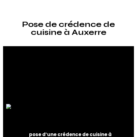
Pose de crédence de
cuisine à Auxerre
Pose de crédence de cuisine à
Auxerre : Ajoutez une touche
d'élégance et de fonctionnalité à
votre espace culinaire
Lorsqu’il s’agit de donner un coup de jeune à votre
cuisine, la
pose d’une crédence de cuisine à