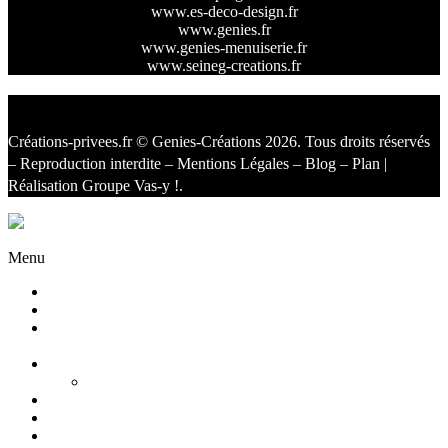
www.es-deco-design.fr
www.genies.fr
www.genies-menuiserie.fr
www.seineg-creations.fr
Créations-privees.fr
© Genies-Créations 2026. Tous droits réservés
– Reproduction interdite –
Mentions Légales
–
Blog
–
Plan
|
Réalisation
Groupe Vas-y !
.
Facebook
Twitter
Instagram
Menu
Accueil
Qui sommes nous ?
Agencement
d’intérieur
Cuisines
Cuisines extérieures
Salons
Salles de bain
Chambres