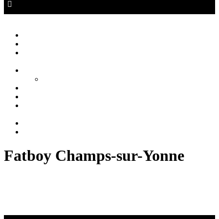
Créations Privées
Agencement d'intérieur cuisine salle de bain
Close
Accueil
Qui sommes nous ?
Agencement
d’intérieur
Cuisines
Cuisines extérieures
Salons
Salles de bain
Chambres
et Dressings
Blog
Contact
Fatboy Champs-sur-Yonne
La Marque Fatboy Champs-sur-Yonne avec Es-
Deco-Design