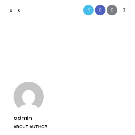
0
PREVIOUS
NEXT
Magasin de
Magasin de
décoration design
décoration pour
Auxerre
enfant Auxerre
admin
ABOUT AUTHOR