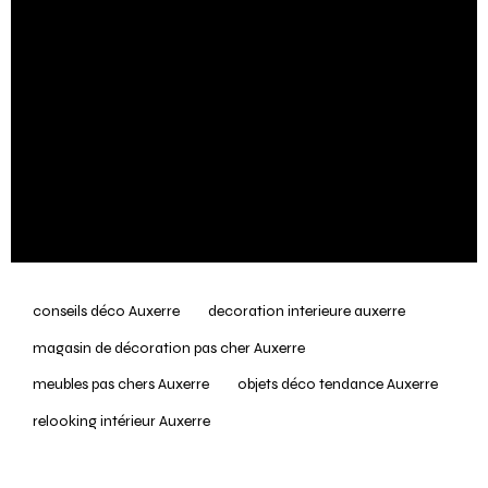
fonctionnel.
Vous l’avez compris, Es-Deco-Design est l’adresse
incontournable à Auxerre pour tous ceux qui
souhaitent aménager leur intérieur avec style et sans
se ruiner.
Alors n’hésitez plus, venez nous rendre visite en
magasin .
conseils déco Auxerre
decoration interieure auxerre
magasin de décoration pas cher Auxerre
meubles pas chers Auxerre
objets déco tendance Auxerre
relooking intérieur Auxerre