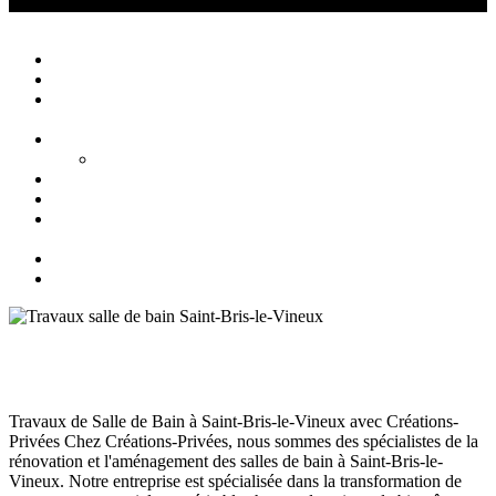
Créations Privées
Agencement d'intérieur cuisine salle de bain
Close
Accueil
Qui sommes nous ?
Agencement
d’intérieur
Cuisines
Cuisines extérieures
Salons
Salles de bain
Chambres
et Dressings
Blog
Contact
Travaux salle de bain Saint-Bris-le-Vineux
Salle de bain Auxerre
juillet 10, 2024
134
Views
0
Likes
0
Comments
Travaux de Salle de Bain à Saint-Bris-le-Vineux avec Créations-
Privées Chez Créations-Privées, nous sommes des spécialistes de la
rénovation et l'aménagement des salles de bain à Saint-Bris-le-
Vineux. Notre entreprise est spécialisée dans la transformation de