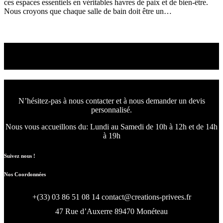
ces espaces essentiels en véritables havres de paix et de bien-être.
Nous croyons que chaque salle de bain doit être un…
Read More
Nous concevons l'avenir
de votre intérieur.
N’hésitez-pas à nous contacter et à nous demander un devis
personnalisé.
Nous vous accueillons du:
Lundi au Samedi de 10h à 12h et de 14h
à 19h
Suivez nous !
Nos Coordonnées
+(33) 03 86 51 08 14
contact@creations-privees.fr
47 Rue d’Auxerre 89470 Monéteau