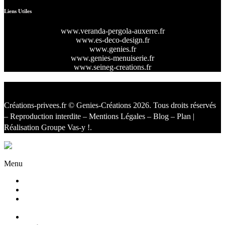
Liens Utiles
www.veranda-pergola-auxerre.fr
www.es-deco-design.fr
www.genies.fr
www.genies-menuiserie.fr
www.seineg-creations.fr
Créations-privees.fr
© Genies-Créations 2026. Tous droits réservés
– Reproduction interdite –
Mentions Légales
–
Blog
–
Plan
|
Réalisation
Groupe Vas-y !
.
Facebook
Twitter
Instagram
Menu
Accueil
Qui sommes nous ?
Agencement
d’intérieur
Cuisines