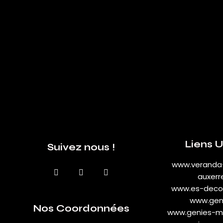
Liens U
Suivez nous !
www.veranda
auxerre
www.es-deco-
www.geni
Nos Coordonnées
www.genies-me