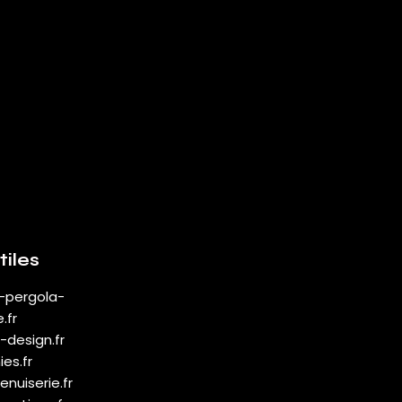
tiles
-pergola-
.fr
design.fr
es.fr
nuiserie.fr