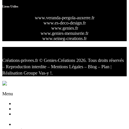
Liens Utiles
www.veranda-pergola-auxerre.fr
www.es-deco-design.fr
www.genies.fr
www.genies-menuiserie.fr
www.seineg-creations.fr
Créations-privees.fr
© Genies-Créations 2026. Tous droits réservés
– Reproduction interdite –
Mentions Légales
–
Blog
–
Plan
|
Réalisation
Groupe Vas-y !
.
Facebook
Twitter
Instagram
Menu
Accueil
Qui sommes nous ?
Agencement
d’intérieur
Cuisines