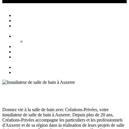
Créations Privées
Agencement d'intérieur cuisine salle de bain
Close
Accueil
Qui sommes nous ?
Agencement
d’intérieur
Cuisines
Cuisines extérieures
Salons
Salles de bain
Chambres
et Dressings
Blog
Contact
Installateur de salle de bain à Auxerre
Salle de bain Auxerre
juillet 10, 2024
131
Views
0
Likes
0
Comments
Donnez vie à la salle de bain avec Créations-Privées, votre
installateur de salle de bain à Auxerre. Depuis plus de 20 ans,
Créations-Privées accompagne les particuliers et les professionnels
d'Auxerre et de sa région dans la réalisation de leurs projets de salle