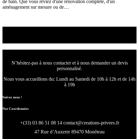
de bain. Que vous rêviez d'une rénovation complète, d'un
aménagement sur mesure ou de…
Read More
Nous concevons l'avenir
de votre intérieur.
N’hésitez-pas à nous contacter et à nous demander un devis
personnalisé.
Nous vous accueillons du:
Lundi au Samedi de 10h à 12h et de 14h
à 19h
Suivez nous !
Nos Coordonnées
+(33) 03 86 51 08 14
contact@creations-privees.fr
47 Rue d’Auxerre 89470 Monéteau