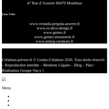
47 Rue d’Auxerre 89470 Monéteau
Liens Utiles
www.veranda-pergola-auxerre.fr
www.es-deco-design.fr
www.genies.fr
www.genies-menuiserie.fr
www.seineg-creations.fr
Créations-privees.fr
© Genies-Créations 2026. Tous droits réservés
– Reproduction interdite –
Mentions Légales
–
Blog
–
Plan
|
Réalisation
Groupe Vas-y !
.
Facebook
Twitter
Instagram
Menu
Accueil
Qui sommes nous ?
Agencement