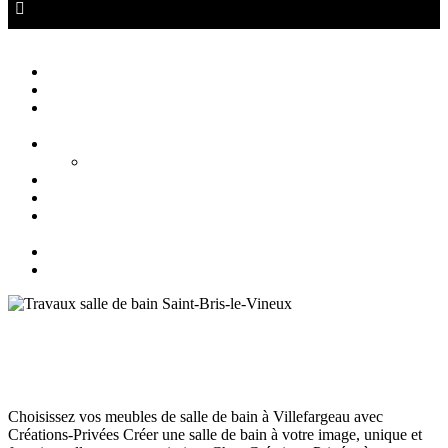
Créations Privées
Agencement d'intérieur cuisine salle de bain
Close
Accueil
Qui sommes nous ?
Agencement
d’intérieur
Cuisines
Cuisines extérieures
Salons
Salles de bain
Chambres
et Dressings
Blog
Contact
Meubles de salle de bain à Villefargeau
Salle de bain Auxerre
juillet 9, 2024
133
Views
0
Likes
0
Comments
Choisissez vos meubles de salle de bain à Villefargeau avec
Créations-Privées Créer une salle de bain à votre image, unique et