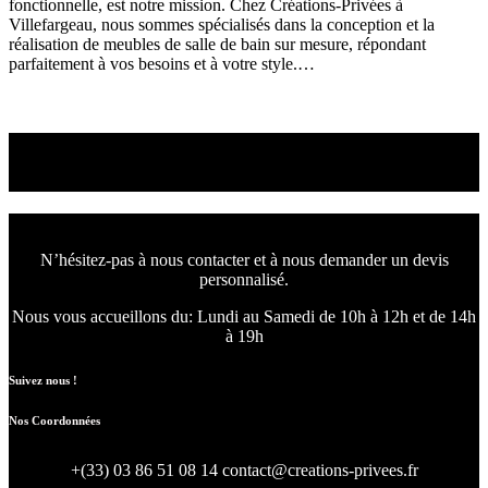
fonctionnelle, est notre mission. Chez Créations-Privées à
Villefargeau, nous sommes spécialisés dans la conception et la
réalisation de meubles de salle de bain sur mesure, répondant
parfaitement à vos besoins et à votre style.…
Read More
Nous concevons l'avenir
de votre intérieur.
N’hésitez-pas à nous contacter et à nous demander un devis
personnalisé.
Nous vous accueillons du:
Lundi au Samedi de 10h à 12h et de 14h
à 19h
Suivez nous !
Nos Coordonnées
+(33) 03 86 51 08 14
contact@creations-privees.fr