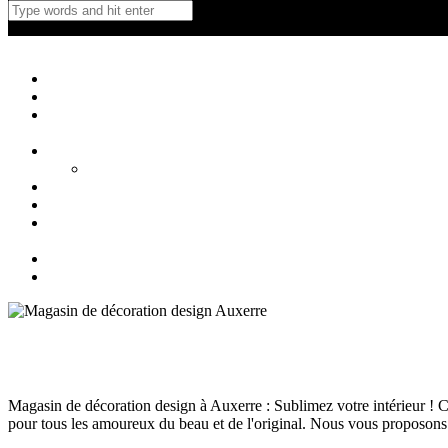
Créations Privées
Agencement d'intérieur cuisine salle de bain
Close
Accueil
Qui sommes nous ?
Cuisines
Cuisines extérieures
Salons
Salles de bain
Blog
Contact
Magasin de décoration design Auxerre
Décoration Auxerre
septembre 18, 2024
133
Views
0
Likes
0
Comments
Magasin de décoration design à Auxerre : Sublimez votre intérieur ! 
pour tous les amoureux du beau et de l'original. Nous vous proposon