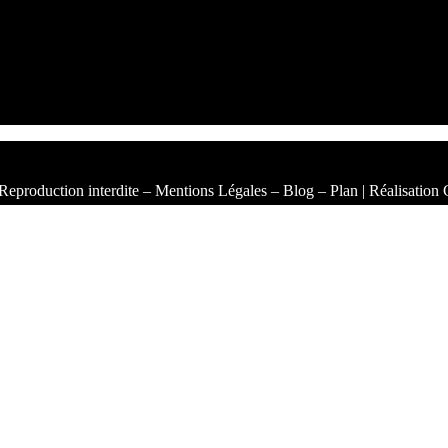
Reproduction interdite –
Mentions Légales
–
Blog
–
Plan
| Réalisation