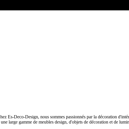
Agencement
d’intérieur
Chambres
et Dressings
Chez Es-Deco-Design, nous sommes passionnés par la décoration d'intér
s une large gamme de meubles design, d'objets de décoration et de lum