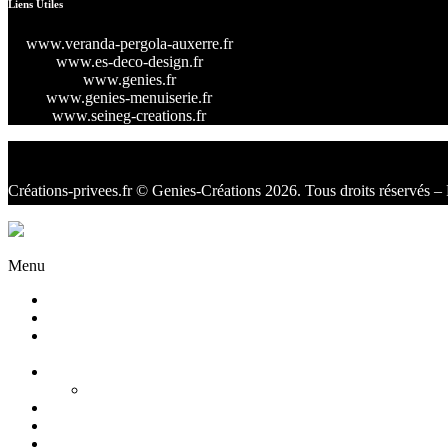
Liens Utiles
www.veranda-pergola-auxerre.fr
www.es-deco-design.fr
www.genies.fr
www.genies-menuiserie.fr
www.seineg-creations.fr
Créations-privees.fr
© Genies-Créations 2026. Tous droits réservés – 
Facebook
Twitter
Instagram
Menu
Accueil
Qui sommes nous ?
Agencement
d’intérieur
Cuisines
Cuisines extérieures
Salons
Salles de bain
Chambres