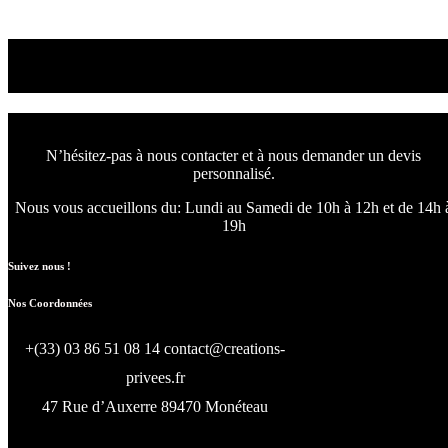
Read More
Nous concevons l'avenir
de votre intérieur.
N’hésitez-pas à nous contacter et à nous demander un devis
personnalisé.
Nous vous accueillons du:
Lundi au Samedi de 10h à 12h et de 14h 
19h
Suivez nous !
Nos Coordonnées
+(33) 03 86 51 08 14
contact@creations-
privees.fr
47 Rue d’Auxerre 89470 Monéteau