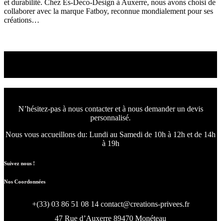
et durabilité. Chez Es-Deco-Design à Auxerre, nous avons choisi de
collaborer avec la marque Fatboy, reconnue mondialement pour ses
créations…
Read More
Nous concevons l'avenir
de votre intérieur.
N’hésitez-pas à nous contacter et à nous demander un devis
personnalisé.
Nous vous accueillons du:
Lundi au Samedi de 10h à 12h et de 14h
à 19h
Suivez nous !
Nos Coordonnées
+(33) 03 86 51 08 14
contact@creations-privees.fr
47 Rue d’Auxerre 89470 Monéteau