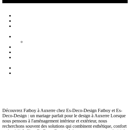
Créations Privées
Agencement d'intérieur cuisine salle de bain
Close
Accueil
Qui sommes nous ?
Agencement
d’intérieur
Cuisines
Cuisines extérieures
Salons
Salles de bain
Chambres
et Dressings
Blog
Contact
Fatboy Auxerre
Décoration Auxerre
décembre 2, 2024
109
Views
0
Likes
0
Comments
Découvrez Fatboy à Auxerre chez Es-Deco-Design Fatboy et Es-
Deco-Design : un mariage parfait pour le design à Auxerre Lorsque
nous pensons à l'aménagement intérieur et extérieur, nous
recherchons souvent des solutions qui combinent esthétique, confort