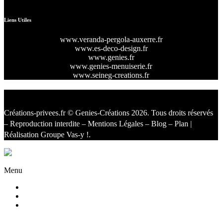
Liens Utiles
www.veranda-pergola-auxerre.fr
www.es-deco-design.fr
www.genies.fr
www.genies-menuiserie.fr
www.seineg-creations.fr
Créations-privees.fr
© Genies-Créations 2026. Tous droits réservés
– Reproduction interdite –
Mentions Légales
–
Blog
–
Plan
|
Réalisation
Groupe Vas-y !
.
Facebook
Twitter
Instagram
Menu
Accueil
Qui sommes nous ?
Agencement
d’intérieur