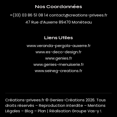
Nos Coordonnées
+(33) 03 86 51 08 14
contact@creations-privees.fr
47 Rue d’Auxerre 89470 Monéteau
Liens Utiles
www.veranda-pergola-auxerre.fr
www.es-deco-design.fr
www.genies.fr
www.genies-menuiserie.fr
www.seineg-creations.fr
Créations-privees.fr
© Genies-Créations 2026. Tous
droits réservés – Reproduction interdite –
Mentions
Légales
–
Blog
–
Plan
| Réalisation
Groupe Vas-y !
.