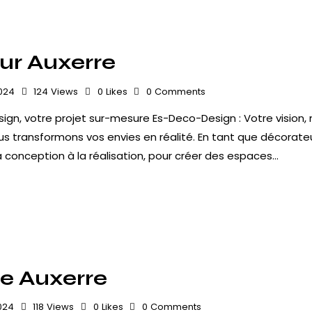
eur Auxerre
024
124
Views
0
Likes
0
Comments
ign, votre projet sur-mesure Es-Deco-Design : Votre vision, 
 transformons vos envies en réalité. En tant que décorateur
conception à la réalisation, pour créer des espaces…
re Auxerre
024
118
Views
0
Likes
0
Comments