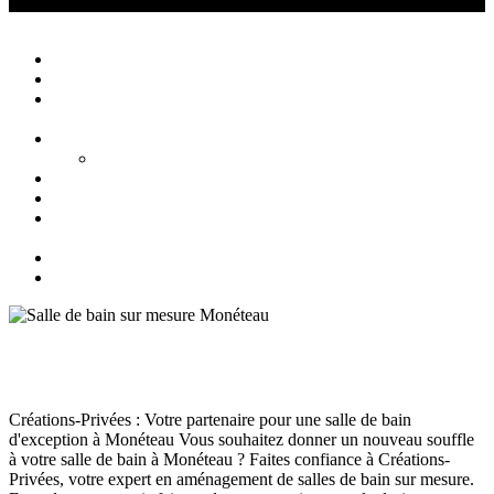
Créations Privées
Agencement d'intérieur cuisine salle de bain
Close
Accueil
Qui sommes nous ?
Agencement
d’intérieur
Cuisines
Cuisines extérieures
Salons
Salles de bain
Chambres
et Dressings
Blog
Contact
Salle de bain sur mesure Monéteau
Salle de bain Auxerre
juillet 8, 2024
133
Views
0
Likes
0
Comments
Créations-Privées : Votre partenaire pour une salle de bain
d'exception à Monéteau Vous souhaitez donner un nouveau souffle
à votre salle de bain à Monéteau ? Faites confiance à Créations-
Privées, votre expert en aménagement de salles de bain sur mesure.