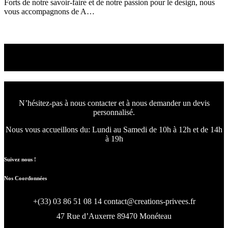
Forts de notre savoir-faire et de notre passion pour le design, nous
vous accompagnons de A…
Read More
Nous concevons l'avenir
de votre intérieur.
N’hésitez-pas à nous contacter et à nous demander un devis
personnalisé.
Nous vous accueillons du:
Lundi au Samedi de 10h à 12h et de 14h
à 19h
Suivez nous !
Nos Coordonnées
+(33) 03 86 51 08 14
contact@creations-privees.fr
47 Rue d’Auxerre 89470 Monéteau