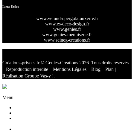
Liens Utiles
www.veranda-pergola-auxerre.fr
www.es-deco-design.fr
www.genies.fr
www.genies-menuiserie.fr
www.seineg-creations.fr
Créations-privees.fr
© Genies-Créations 2026. Tous droits réservés
– Reproduction interdite –
Mentions Légales
–
Blog
–
Plan
|
Réalisation
Groupe Vas-y !
.
Facebook
Twitter
Instagram
Menu
Accueil
Qui sommes nous ?
Agencement
d’intérieur
Cuisines