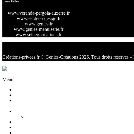
Liens Utiles
www.veranda-pergola-auxerre.fr
www.es-deco-design.fr
www.genies.fr
www.genies-menuiserie.fr
www.seineg-creations.fr
Créations-privees.fr
© Genies-Créations 2026. Tous droits réservés – 
Facebook
Twitter
Instagram
Menu
Accueil
Qui sommes nous ?
Agencement
d’intérieur
Cuisines
Cuisines extérieures
Salons
Salles de bain
Chambres