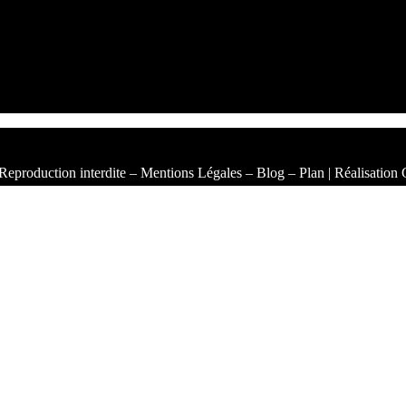
Reproduction interdite –
Mentions Légales
–
Blog
–
Plan
| Réalisation