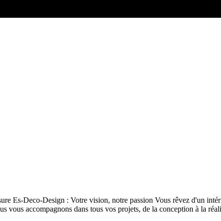
Agencement
d’intérieur
Chambres
et Dressings
esure Es-Deco-Design : Votre vision, notre passion Vous rêvez d'un in
nous vous accompagnons dans tous vos projets, de la conception à la réa