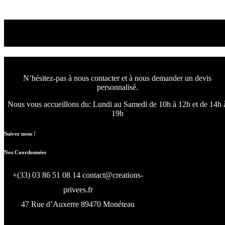
Read More
Nous concevons l'avenir
de votre intérieur.
N’hésitez-pas à nous contacter et à nous demander un devis
personnalisé.
Nous vous accueillons du:
Lundi au Samedi de 10h à 12h et de 14h 
19h
Suivez nous !
Nos Coordonnées
+(33) 03 86 51 08 14
contact@creations-
privees.fr
47 Rue d’Auxerre 89470 Monéteau