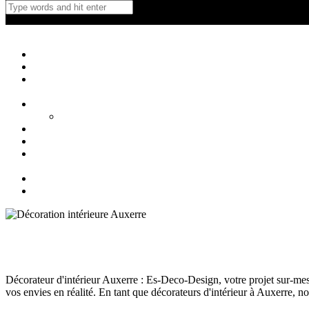
Créations Privées
Agencement d'intérieur cuisine salle de bain
Close
Accueil
Qui sommes nous ?
Cuisines
Cuisines extérieures
Salons
Salles de bain
Blog
Contact
Décorateur d’intérieur Auxerre
Décoration Auxerre
septembre 18, 2024
124
Views
0
Likes
0
Comments
Décorateur d'intérieur Auxerre : Es-Deco-Design, votre projet sur-m
vos envies en réalité. En tant que décorateurs d'intérieur à Auxerre, 