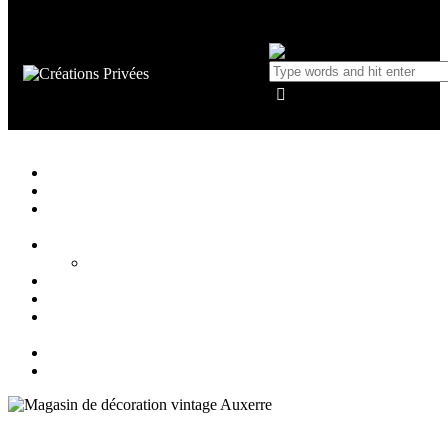
Créations Privées
Agencement d'intérieur cuisine salle de bain
Close
Accueil
Qui sommes nous ?
Agencement
d’intérieur
Cuisines
Cuisines extérieures
Salons
Salles de bain
Chambres
et Dressings
Blog
Contact
Magasin de décoration vintage Auxerre