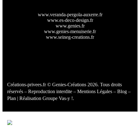
www.veranda-pergola-auxerre.fr
www.es-deco-design.fr
www.genies.fr
www.genies-menuiserie.fr
www.seineg-creations.fr
Créations-privees.fr
© Genies-Créations 2026. Tous droits
réservés – Reproduction interdite –
Mentions Légales
–
Blog
–
Plan
| Réalisation
Groupe Vas-y !
.
Facebook
Twitter
Instagram