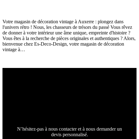
Décoration Auxerre
septembre 18, 2024
121
Views
0
Likes
0
Comments
Votre magasin de décoration vintage à Auxerre : plongez dans
l'univers rétro ! Nous, les chasseurs de trésors du passé Vous rêvez
de donner à votre intérieur une âme unique, empreinte d'histoire ?
Vous êtes à la recherche de pièces originales et authentiques ? Alors,
bienvenue chez Es-Deco-Design, votre magasin de décoration
vintage à…
Read More
N’hésitez-pas à nous contacter et à nous demander un
devis personnalisé.