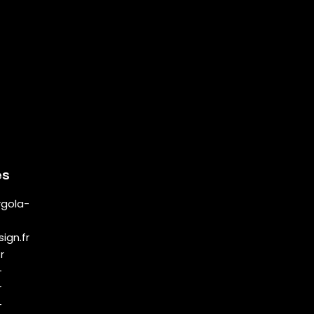
es
gola-
ign.fr
r
-
r
-