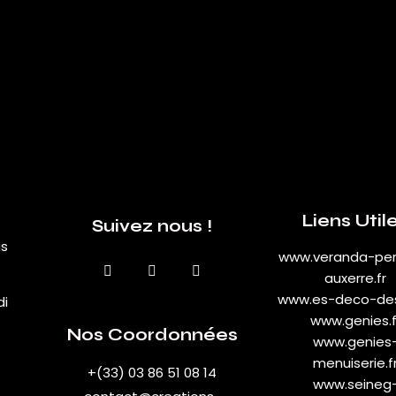
Liens Util
Suivez nous !
us
www.veranda-per
auxerre.fr
www.es-deco-des
di
www.genies.f
Nos Coordonnées
www.genies
menuiserie.f
+(33) 03 86 51 08 14
www.seineg