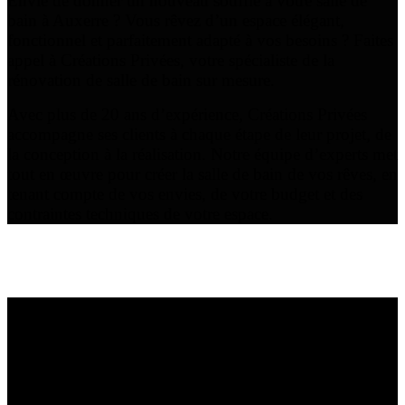
Envie de donner un nouveau souffle à votre salle de
bain à Auxerre ? Vous rêvez d’un espace élégant,
fonctionnel et parfaitement adapté à vos besoins ? Faites
appel à Créations Privées, votre spécialiste de la
rénovation de salle de bain sur mesure.
Avec plus de 20 ans d’expérience, Créations Privées
accompagne ses clients à chaque étape de leur projet, de
la conception à la réalisation. Notre équipe d’experts met
tout en œuvre pour créer la salle de bain de vos rêves, en
tenant compte de vos envies, de votre budget et des
contraintes techniques de votre espace.
Rénover sa salle de bain à Auxerre : un rêve devenu
réalité avec Créations Privées
Une expertise à votre service
Chez Créations-Privées, nous mettons notre savoir-faire
et notre passion du design au service de vos projets de
rénovation de salle de bain. Nous sommes spécialisés
dans la création de salles de bain sur mesure, adaptées à