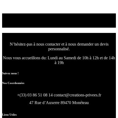
Idées de salles de bains à Auxerre
Nous concevons l'avenir
de votre intérieur.
N’hésitez-pas à nous contacter et à nous demander un devis
personnalisé.
Nous vous accueillons du:
Lundi au Samedi de 10h à 12h et de 14h
à 19h
Suivez nous !
Nos Coordonnées
+(33) 03 86 51 08 14
contact@creations-privees.fr
47 Rue d’Auxerre 89470 Monéteau
Liens Utiles