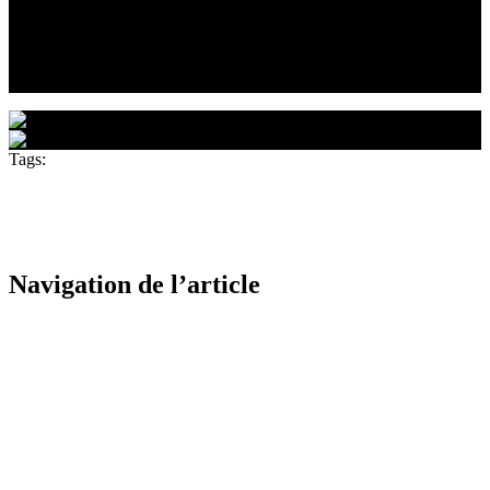
plaisir de vous rencontrer et de discuter de votre projet.
Créations-Privées : votre partenaire pour une salle
de bain réussie à Auxerre.
Tags:
Aménagement salle de bain Auxerre
Baignoire encastrée
Auxerre
Carrelages salle de bain Auxerre
Devis salle de bain
Auxerre
Douche italienne Auxerre
refaire salle de bain
Auxerre
Rénovation salle de bain Auxerre
0
Likes
Navigation de l’article
Previous
Meubles de salle de bain à Villefargeau
juillet 9, 2024
Next
Travaux salle de bain Saint-Bris-le-Vineux