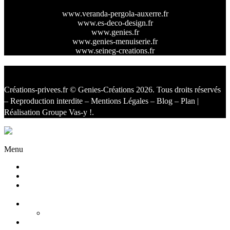
www.veranda-pergola-auxerre.fr
www.es-deco-design.fr
www.genies.fr
www.genies-menuiserie.fr
www.seineg-creations.fr
Créations-privees.fr
© Genies-Créations 2026. Tous droits réservés
– Reproduction interdite –
Mentions Légales
–
Blog
–
Plan
|
Réalisation
Groupe Vas-y !
.
Facebook
Twitter
Instagram
Menu
Accueil
Qui sommes nous ?
Agencement
d’intérieur
Cuisines
Cuisines extérieures
Salons