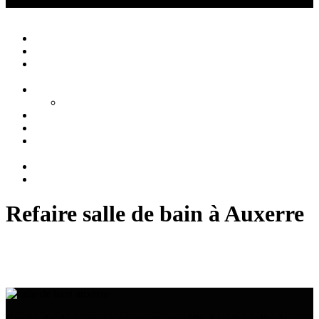
Créations Privées
Agencement d'intérieur cuisine salle de bain
Close
Accueil
Qui sommes nous ?
Agencement
d’intérieur
Cuisines
Cuisines extérieures
Salons
Salles de bain
Chambres
et Dressings
Blog
Contact
Refaire salle de bain à Auxerre
Refaire salle de bain à Auxerre : Créations Privées,
votre partenaire sur-mesure