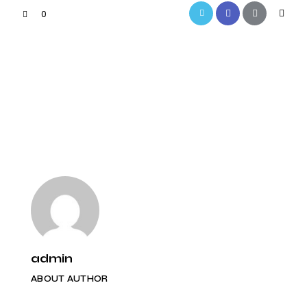
0
PREVIOUS
NEXT
Agenceur cuisine
Agencement cuisine
professionnelle
petit espace à
Auxerre
Auxerre
admin
ABOUT AUTHOR