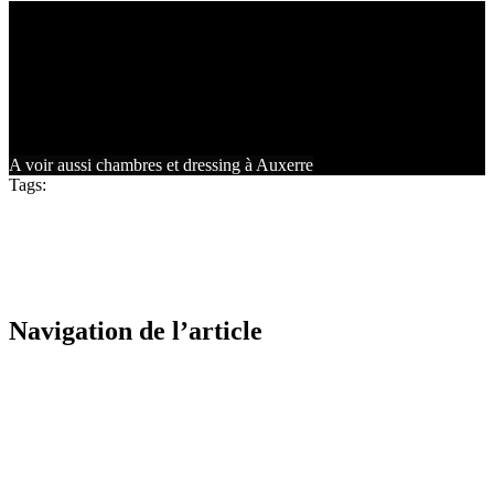
Du point de vue technique, l’aménagement des meubles de
rangement dans votre chambre nécessite une réflexion sur l’usage
spécifique de votre dressing ou placard.
Devrez-vous y ranger des pièces volumineuses telles que des
manteaux ? Ou disposez-vous déjà d’une autre armoire pour les
vêtements qui occupent le plus d’espace.
A voir aussi chambres et dressing à Auxerre
Tags:
aménagement dressing élégant auxerre
devis dressing
contemporain auxerre
dressing contemporain Auxerre
installation
professionnelle dressing auxerre.
matériaux haute qualité dressing
auxerre
optimisation espace dressing
solutions sur mesure dressing
auxerre
0
Likes
Navigation de l’article
Previous
Dressing avec portes coulissantes à Auxerre
juillet 19, 2023
Next