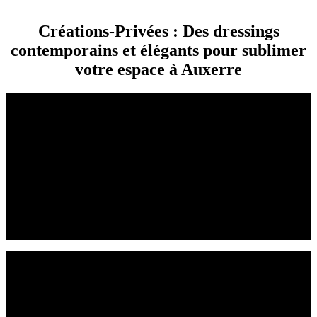
Créations-Privées : Des dressings
contemporains et élégants pour sublimer
votre espace à Auxerre
Créations-Privées est une entreprise spécialisée dans la création et
l’installation de dressings sur-mesure à Auxerre.
Nous vous proposons un large choix de modèles et de coloris, afin
que vous puissiez trouver le dressing parfait pour votre chambre.
Nos dressings sont fabriqués à partir de matériaux de qualité et sont
garantis 10 ans.
Contactez-nous dès aujourd’hui pour en savoir plus !
Lors de notre première consultation, nous prenons le temps de
comprendre vos besoins et vos préférences en matière de dressing.
Nous évaluons l’espace disponible dans votre chambre à Auxerre,
l’agencement de la pièce et vos exigences en matière de rangement.