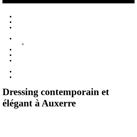
Créations Privées
Agencement d'intérieur cuisine salle de bain
Close
Accueil
Qui sommes nous ?
Agencement
d’intérieur
Cuisines
Cuisines extérieures
Salons
Salles de bain
Chambres
et Dressings
Blog
Contact
Dressing contemporain et
élégant à Auxerre
Dressing avec portes coulissantes à Auxerre par
Créations-Privées