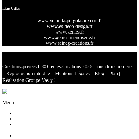
Liens Utiles
www.veranda-pergola-auxerre.fr
www.es-deco-design.fr
www.genies.fr
www.genies-menuiserie.fr
www.seineg-creations.fr
Créations-privees.fr
© Genies-Créations 2026. Tous droits réservés
– Reproduction interdite –
Mentions Légales
–
Blog
–
Plan
|
Réalisation
Groupe Vas-y !
.
Facebook
Twitter
Instagram
Menu
Accueil
Qui sommes nous ?
Agencement
d’intérieur
Cuisines