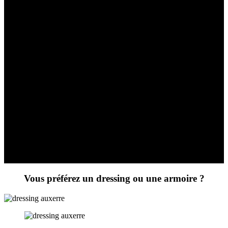
chambre à coucher rustique.
Un dressing avec portes coulissantes vitrées dans une
chambre à coucher contemporaine.
Un dressing avec portes coulissantes miroir dans une chambre
à coucher lumineuse.
Quelle que soit votre style et votre budget, Créations-Privées vous
propose une solution de dressing avec portes coulissantes sur-
mesure pour votre chambre à coucher à Auxerre.
Si vous souhaitez un dressing contemporain et élégant à Auxerre,
Créations-Privées est votre partenaire de confiance.
Contactez-nous dès maintenant pour discuter de votre projet et
obtenir un devis personnalisé.
Transformez votre espace de rangement en un véritable havre de
sophistication et de fonctionnalité avec nos dressings sur mesure.
Vous préférez un dressing ou une armoire ?