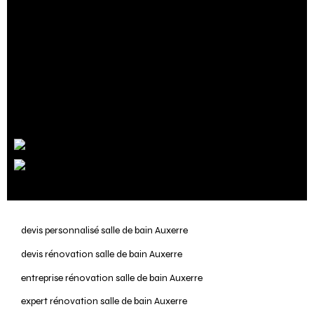
ses environs. Nos réalisations parlent
d’elles-mêmes. Que vous souhaitiez une
salle de bain moderne avec des lignes
épurées, une ambiance spa relaxante, ou
une salle de bain classique et élégante,
nous avons l’expertise pour le réaliser.
devis personnalisé salle de bain Auxerre
devis rénovation salle de bain Auxerre
entreprise rénovation salle de bain Auxerre
expert rénovation salle de bain Auxerre