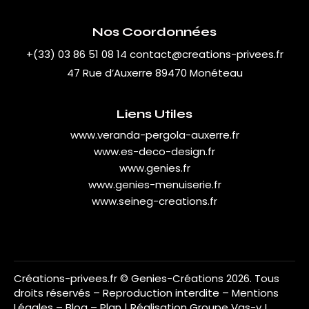
Nos Coordonnées
+(33) 03 86 51 08 14
contact@creations-privees.fr
47 Rue d’Auxerre 89470 Monéteau
Liens Utiles
www.veranda-pergola-auxerre.fr
www.es-deco-design.fr
www.genies.fr
www.genies-menuiserie.fr
www.seineg-creations.fr
Créations-privees.fr
© Genies-Créations 2026. Tous
droits réservés – Reproduction interdite –
Mentions
Légales
–
Blog
–
Plan
| Réalisation
Groupe Vas-y !
.