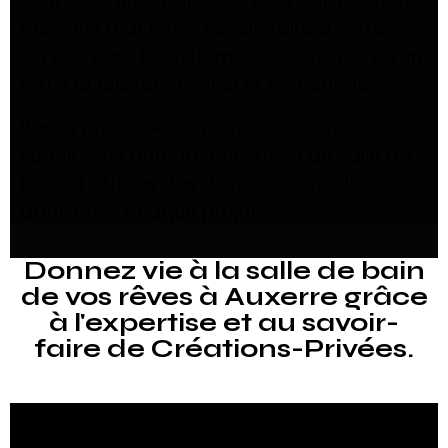
vital dans une maison. C’est pourquoi nous
mettons tout notre savoir-faire à votre
service pour transformer cet espace en un
lieu à la fois fonctionnel et esthétique.
Basés près d’Auxerre, nous sommes
spécialisés dans la rénovation de salle de
bain et offrons des devis personnalisés
adaptés à chaque projet.
Donnez vie à la salle de bain
de vos rêves à Auxerre grâce
à l'expertise et au savoir-
faire de Créations-Privées.
Pourquoi Choisir Créations-Privées pour
Votre Rénovation de Salle de Bain à Auxerre