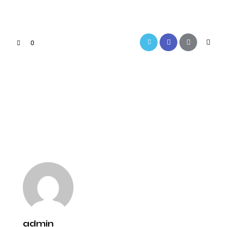
0
PREVIOUS
NEXT
Magasin de
Décorateur
décoration pour
d’intérieur Auxerre
salon Auxerre
admin