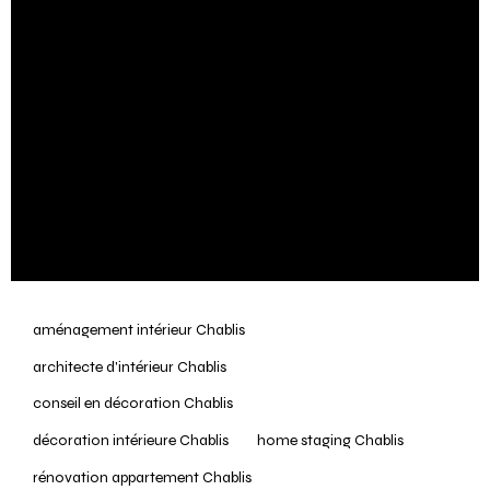
tout au long de votre projet, du premier rendez-
vous jusqu’à la livraison finale.
Vous avez un projet de décoration à Chablis ?
N’hésitez pas à nous contacter pour une étude
personnalisée.
Nous serons ravis de vous rencontrer et de discuter
de vos envies.
aménagement intérieur Chablis
architecte d'intérieur Chablis
conseil en décoration Chablis
décoration intérieure Chablis
home staging Chablis
rénovation appartement Chablis